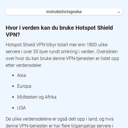
Innholdsfortegnelse
Hvor i verden kan du bruke Hotspot Shield VPN?
Hotspot Shield VPN og kompatibilitet
Hvor i verden kan du bruke Hotspot Shield
Abonnement og betalingsmetoder
VPN?
Dette kan du gjøre med Hotspot Shield VPN
Hotspot Shield VPN nettside og designelementer
Hotspot Shield VPN tilbyr totalt mer enn 1800 ulike
Hotspot Shield VPN konklusjon
servere i over 35 byer rundt omkring i verden. Oversikten
over hvor du kan bruke denne VPN-tjenesten er listet opp
etter verdensdeler:
Asia
Europa
Midtøsten og Afrika
USA
De ulike verdensdelene er også delt opp i land, og hvis
denne VPN-tjenesten er har flere tilgjengelige servere i