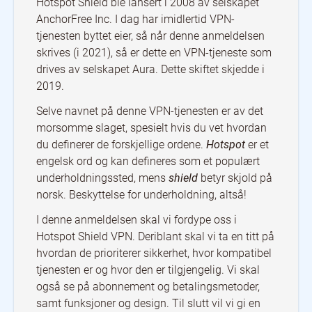
Hotspot Shield ble lansert i 2008 av selskapet
AnchorFree Inc. I dag har imidlertid VPN-
tjenesten byttet eier, så når denne anmeldelsen
skrives (i 2021), så er dette en VPN-tjeneste som
drives av selskapet Aura. Dette skiftet skjedde i
2019.
Selve navnet på denne VPN-tjenesten er av det
morsomme slaget, spesielt hvis du vet hvordan
du definerer de forskjellige ordene.
Hotspot
er et
engelsk ord og kan defineres som et populært
underholdningssted, mens
shield
betyr skjold på
norsk. Beskyttelse for underholdning, altså!
I denne anmeldelsen skal vi fordype oss i
Hotspot Shield VPN. Deriblant skal vi ta en titt på
hvordan de prioriterer sikkerhet, hvor kompatibel
tjenesten er og hvor den er tilgjengelig. Vi skal
også se på abonnement og betalingsmetoder,
samt funksjoner og design. Til slutt vil vi gi en