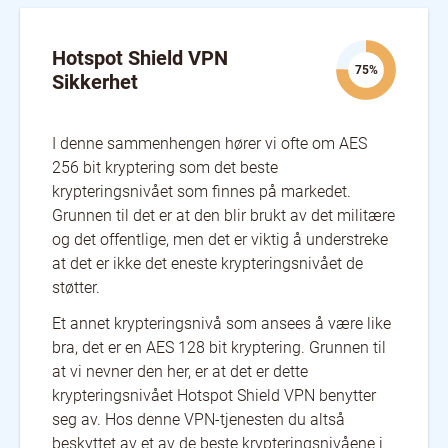
Brunei
Bulgaria
Cambodia
Canada
Chile
China
Colombia
Costa Rica
Croatia
Hotspot Shield VPN
Czech Republic
Denmark
Ecuador
75%
Sikkerhet
Estonia
Finland
France
Georgia
Germany
Greece
Guatemala
Hong Kong
Hungary
I denne sammenhengen hører vi ofte om AES
Iceland
India
Indonesia
256 bit kryptering som det beste
Ireland
Isle of Man
Italy
krypteringsnivået som finnes på markedet.
Japan
Jersey
Kazakhstan
Grunnen til det er at den blir brukt av det militære
Kyrgyzstan
Laos
Latvia
og det offentlige, men det er viktig å understreke
Liechtenstein
Lithuania
Luxembourg
at det er ikke det eneste krypteringsnivået de
Macau
Macedonia [FYROM]
Malaysia
støtter.
Malta
Mexico
Moldova
Monaco
Mongolia
Montenegro
Et annet krypteringsnivå som ansees å være like
Myanmar [Burma]
Nepal
Netherlands
bra, det er en AES 128 bit kryptering. Grunnen til
New Zealand
Norway
Pakistan
at vi nevner den her, er at det er dette
Panama
Peru
Philippines
krypteringsnivået Hotspot Shield VPN benytter
Poland
Portugal
Romania
seg av. Hos denne VPN-tjenesten du altså
Russia
Serbia
Singapore
beskyttet av et av de beste krypteringsnivåene i
Slovakia
Slovenia
South Korea