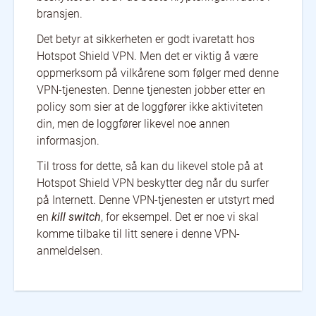
Spain
bransjen.
Sri Lanka
Sweden
Switzerland
Thailand
Turkey
Det betyr at sikkerheten er godt ivaretatt hos
Ukraine
United Kingdom
United States
Hotspot Shield VPN. Men det er viktig å være
Uruguay
Uzbekistan
Venezuela
oppmerksom på vilkårene som følger med denne
Vietnam
VPN-tjenesten. Denne tjenesten jobber etter en
policy som sier at de loggfører ikke aktiviteten
din, men de loggfører likevel noe annen
informasjon.
Til tross for dette, så kan du likevel stole på at
Hotspot Shield VPN beskytter deg når du surfer
på Internett. Denne VPN-tjenesten er utstyrt med
en
kill switch
, for eksempel. Det er noe vi skal
komme tilbake til litt senere i denne VPN-
anmeldelsen.