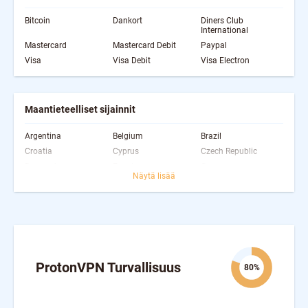
Bitcoin
Dankort
Diners Club
International
Mastercard
Mastercard Debit
Paypal
Visa
Visa Debit
Visa Electron
Maantieteelliset sijainnit
Argentina
Belgium
Brazil
Croatia
Cyprus
Czech Republic
Denmark
Egypt
Germany
Näytä lisää
Iceland
Indonesia
Israel
Luxembourg
Mexico
New Zealand
Poland
Portugal
Romania
Slovakia
South Africa
Spain
Sweden
Switzerland
Ukraine
United Kingdom
United States
ProtonVPN Turvallisuus
80%