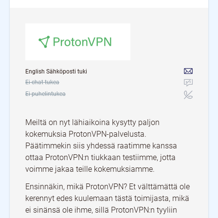
English Sähköposti tuki
Ei chat-tukea
Ei puhelintukea
Meiltä on nyt lähiaikoina kysytty paljon
kokemuksia ProtonVPN-palvelusta.
Päätimmekin siis yhdessä raatimme kanssa
ottaa ProtonVPN:n tiukkaan testiimme, jotta
voimme jakaa teille kokemuksiamme.
Ensinnäkin, mikä ProtonVPN? Et välttämättä ole
kerennyt edes kuulemaan tästä toimijasta, mikä
ei sinänsä ole ihme, sillä ProtonVPN:n tyyliin