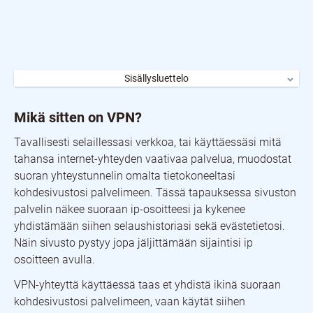
Sisällysluettelo
Mikä sitten on VPN?
Miksi sitten tarvitsisit VPN:n?
Mikä sitten on VPN?
Käyttökokemuksia
Yhteenveto
Tavallisesti selaillessasi verkkoa, tai käyttäessäsi mitä
tahansa internet-yhteyden vaativaa palvelua, muodostat
suoran yhteystunnelin omalta tietokoneeltasi
kohdesivustosi palvelimeen. Tässä tapauksessa sivuston
palvelin näkee suoraan ip-osoitteesi ja kykenee
yhdistämään siihen selaushistoriasi sekä evästetietosi.
Näin sivusto pystyy jopa jäljittämään sijaintisi ip
osoitteen avulla.
VPN-yhteyttä käyttäessä taas et yhdistä ikinä suoraan
kohdesivustosi palvelimeen, vaan käytät siihen