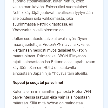
suoratoistopalveluiden, kuten Netflix, koko
valikoiman käytön. Esimerkiksi suomalaiset
Netflix-käyttäjät joutuvat tavallisesti tyytymään
alle puoleen siitä valikoimasta, joka
suurimmassa Netflix kirjastossa, eli
Yhdysvaltain valikoimassa on.
Jotkin suoratoistopalvelut ovat myös täysin
maarajaoitettuja. ProtonVPN:n avulla kykenet
kiertämään helposti myös tällaiset tiukatkin
maarajoitteet. Esimerkiksi BBC:N iPlayer on
rajattu ainoastaan Iso-Britanniassa tapahtuvaan
käyttöön. Samoin HULU on saatavilla
ainoastaan Japanin ja Yhdysvaltain alueilla.
Nopeat ja suojatut palvelimet
Kuten aiemmin mainittiin, panosta ProtonVPN
palvelintensa laatuun eikä vain ja ainoastaan
määrään. Sillä mitä hyötyä on mainostaa