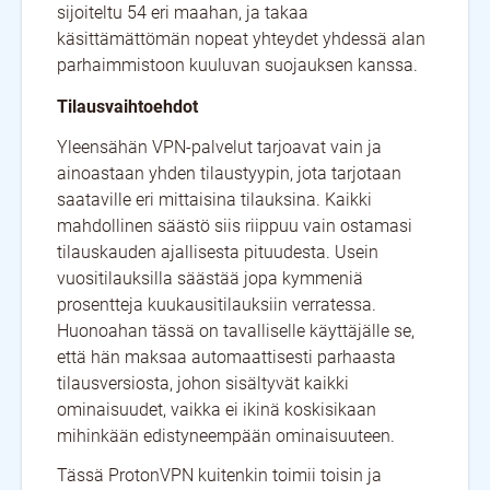
sijoiteltu 54 eri maahan, ja takaa
käsittämättömän nopeat yhteydet yhdessä alan
parhaimmistoon kuuluvan suojauksen kanssa.
Tilausvaihtoehdot
Yleensähän VPN-palvelut tarjoavat vain ja
ainoastaan yhden tilaustyypin, jota tarjotaan
saataville eri mittaisina tilauksina. Kaikki
mahdollinen säästö siis riippuu vain ostamasi
tilauskauden ajallisesta pituudesta. Usein
vuositilauksilla säästää jopa kymmeniä
prosentteja kuukausitilauksiin verratessa.
Huonoahan tässä on tavalliselle käyttäjälle se,
että hän maksaa automaattisesti parhaasta
tilausversiosta, johon sisältyvät kaikki
ominaisuudet, vaikka ei ikinä koskisikaan
mihinkään edistyneempään ominaisuuteen.
Tässä ProtonVPN kuitenkin toimii toisin ja