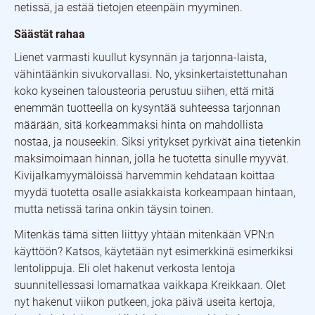
netissä, ja estää tietojen eteenpäin myyminen.
Säästät rahaa
Lienet varmasti kuullut kysynnän ja tarjonna-laista,
vähintäänkin sivukorvallasi. No, yksinkertaistettunahan
koko kyseinen talousteoria perustuu siihen, että mitä
enemmän tuotteella on kysyntää suhteessa tarjonnan
määrään, sitä korkeammaksi hinta on mahdollista
nostaa, ja nouseekin. Siksi yritykset pyrkivät aina tietenkin
maksimoimaan hinnan, jolla he tuotetta sinulle myyvät.
Kivijalkamyymälöissä harvemmin kehdataan koittaa
myydä tuotetta osalle asiakkaista korkeampaan hintaan,
mutta netissä tarina onkin täysin toinen.
Mitenkäs tämä sitten liittyy yhtään mitenkään VPN:n
käyttöön? Katsos, käytetään nyt esimerkkinä esimerkiksi
lentolippuja. Eli olet hakenut verkosta lentoja
suunnitellessasi lomamatkaa vaikkapa Kreikkaan. Olet
nyt hakenut viikon putkeen, joka päivä useita kertoja,