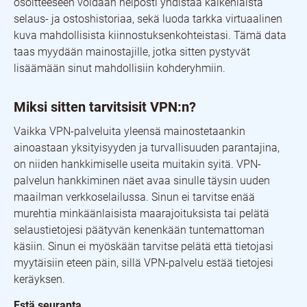
osoitteeseen voidaan helposti yhdistää kaikenlaista
selaus- ja ostoshistoriaa, sekä luoda tarkka virtuaalinen
kuva mahdollisista kiinnostuksenkohteistasi. Tämä data
taas myydään mainostajille, jotka sitten pystyvät
lisäämään sinut mahdollisiin kohderyhmiin.
Miksi sitten tarvitsisit VPN:n?
Vaikka VPN-palveluita yleensä mainostetaankin
ainoastaan yksityisyyden ja turvallisuuden parantajina,
on niiden hankkimiselle useita muitakin syitä. VPN-
palvelun hankkiminen näet avaa sinulle täysin uuden
maailman verkkoselailussa. Sinun ei tarvitse enää
murehtia minkäänlaisista maarajoituksista tai pelätä
selaustietojesi päätyvän kenenkään tuntemattoman
käsiin. Sinun ei myöskään tarvitse pelätä että tietojasi
myytäisiin eteen päin, sillä VPN-palvelu estää tietojesi
keräyksen.
Estä seuranta