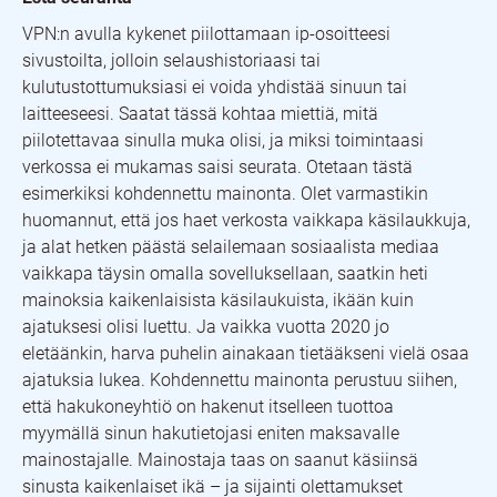
VPN:n avulla kykenet piilottamaan ip-osoitteesi
sivustoilta, jolloin selaushistoriaasi tai
kulutustottumuksiasi ei voida yhdistää sinuun tai
laitteeseesi. Saatat tässä kohtaa miettiä, mitä
piilotettavaa sinulla muka olisi, ja miksi toimintaasi
verkossa ei mukamas saisi seurata. Otetaan tästä
esimerkiksi kohdennettu mainonta. Olet varmastikin
huomannut, että jos haet verkosta vaikkapa käsilaukkuja,
ja alat hetken päästä selailemaan sosiaalista mediaa
vaikkapa täysin omalla sovelluksellaan, saatkin heti
mainoksia kaikenlaisista käsilaukuista, ikään kuin
ajatuksesi olisi luettu. Ja vaikka vuotta 2020 jo
eletäänkin, harva puhelin ainakaan tietääkseni vielä osaa
ajatuksia lukea. Kohdennettu mainonta perustuu siihen,
että hakukoneyhtiö on hakenut itselleen tuottoa
myymällä sinun hakutietojasi eniten maksavalle
mainostajalle. Mainostaja taas on saanut käsiinsä
sinusta kaikenlaiset ikä – ja sijainti olettamukset