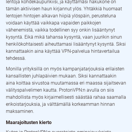
lentoja kohdekaupunkiisi, ja käyttämäsi hakukone on
tämän aktiivisen haun kirjannut ylös. Yhtäkkiä huomaat
lentojen hintojen alkavan hiipiä ylöspäin, perusteluna
voidaan käyttää vaikkapa vapaiden paikkojen
vähenemistä, vaikka todellinen syy onkin lisääntynyt
kysyntä. Eikä mikä tahansa kysyntä, vaan juurikin sinun
henkilökohtaisesti aiheuttamasi lisääntynyt kysyntä. Siksi
kannattaakin aina käyttää VPN-palvelua hintavertailua
tehdessä.
Monilla yrityksillä on myös kampanjatarjouksia erilaisten
kansallisten juhlapäivien mukaan. Siksi kannattaakin
aina koittaa sivustoa muutamassa eri maassa sijaitsevan
välityspalvelimen kautta. ProtonVPN:n avulla on siis
mahdollista myös kirjaimellisesti säästää rahaa saamalla
erikoistarjouksia, ja välttämällä korkeamman hinnan
maksaminen.
Maarajoitusten kierto