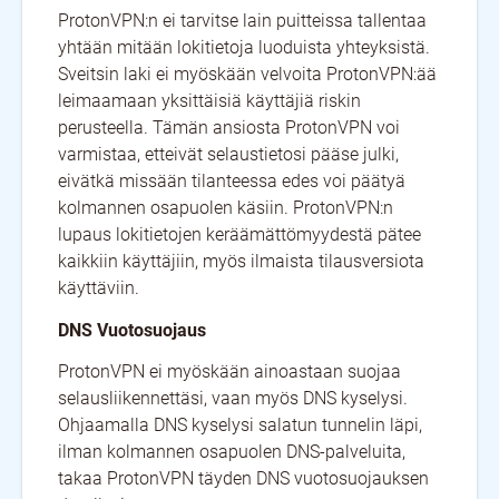
ProtonVPN:n ei tarvitse lain puitteissa tallentaa
yhtään mitään lokitietoja luoduista yhteyksistä.
Sveitsin laki ei myöskään velvoita ProtonVPN:ää
leimaamaan yksittäisiä käyttäjiä riskin
perusteella. Tämän ansiosta ProtonVPN voi
varmistaa, etteivät selaustietosi pääse julki,
eivätkä missään tilanteessa edes voi päätyä
kolmannen osapuolen käsiin. ProtonVPN:n
lupaus lokitietojen keräämättömyydestä pätee
kaikkiin käyttäjiin, myös ilmaista tilausversiota
käyttäviin.
DNS Vuotosuojaus
ProtonVPN ei myöskään ainoastaan suojaa
selausliikennettäsi, vaan myös DNS kyselysi.
Ohjaamalla DNS kyselysi salatun tunnelin läpi,
ilman kolmannen osapuolen DNS-palveluita,
takaa ProtonVPN täyden DNS vuotosuojauksen