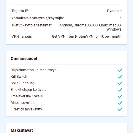
Tarjottu IP:
Dynamic
Yhtäaikaisia yhteyksiä/käyttäjiä:
5
Tuetut käyttöjärjestelmät:
Android, ChromeOS, iOS, Linux, macOS,
Windows
VPN Tarjous:
Get VPN from ProtonVPN for 4€ per month
Ominaisuudet
Rajoittamaton kaistanleveys
Kill Switch
Split Tunneling
Ei lokitietojen keräystä
Ilmaisversio/Kokeilu
Mobiilisovellus
Firestick hyväksytty
Maksutavat