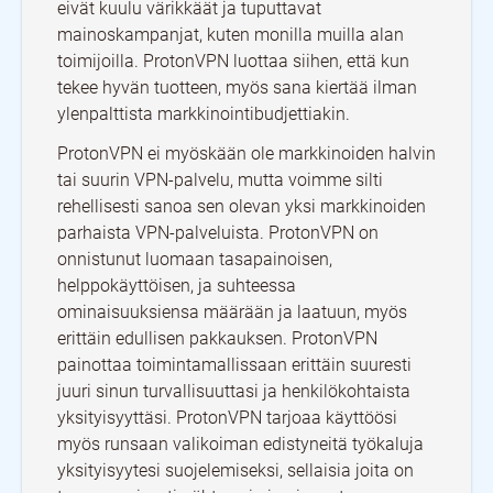
eivät kuulu värikkäät ja tuputtavat
mainoskampanjat, kuten monilla muilla alan
toimijoilla. ProtonVPN luottaa siihen, että kun
tekee hyvän tuotteen, myös sana kiertää ilman
ylenpalttista markkinointibudjettiakin.
ProtonVPN ei myöskään ole markkinoiden halvin
tai suurin VPN-palvelu, mutta voimme silti
rehellisesti sanoa sen olevan yksi markkinoiden
parhaista VPN-palveluista. ProtonVPN on
onnistunut luomaan tasapainoisen,
helppokäyttöisen, ja suhteessa
ominaisuuksiensa määrään ja laatuun, myös
erittäin edullisen pakkauksen. ProtonVPN
painottaa toimintamallissaan erittäin suuresti
juuri sinun turvallisuuttasi ja henkilökohtaista
yksityisyyttäsi. ProtonVPN tarjoaa käyttöösi
myös runsaan valikoiman edistyneitä työkaluja
yksityisyytesi suojelemiseksi, sellaisia joita on