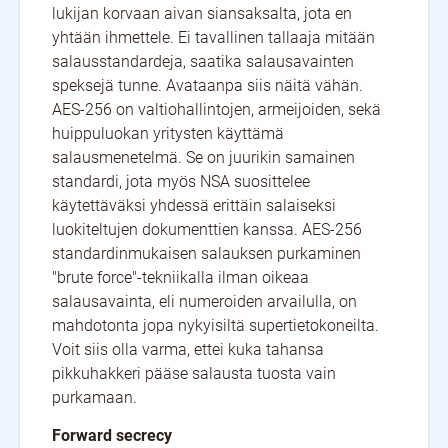
lukijan korvaan aivan siansaksalta, jota en
yhtään ihmettele. Ei tavallinen tallaaja mitään
salausstandardeja, saatika salausavainten
speksejä tunne. Avataanpa siis näitä vähän.
AES-256 on valtiohallintojen, armeijoiden, sekä
huippuluokan yritysten käyttämä
salausmenetelmä. Se on juurikin samainen
standardi, jota myös NSA suosittelee
käytettäväksi yhdessä erittäin salaiseksi
luokiteltujen dokumenttien kanssa. AES-256
standardinmukaisen salauksen purkaminen
"brute force"-tekniikalla ilman oikeaa
salausavainta, eli numeroiden arvailulla, on
mahdotonta jopa nykyisiltä supertietokoneilta.
Voit siis olla varma, ettei kuka tahansa
pikkuhakkeri pääse salausta tuosta vain
purkamaan.
Forward secrecy