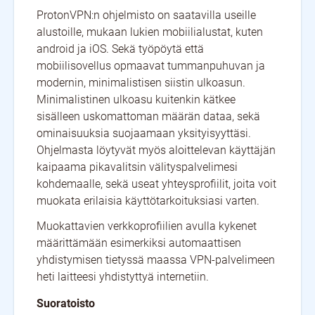
ProtonVPN:n ohjelmisto on saatavilla useille
alustoille, mukaan lukien mobiilialustat, kuten
android ja iOS. Sekä työpöytä että
mobiilisovellus opmaavat tummanpuhuvan ja
modernin, minimalistisen siistin ulkoasun.
Minimalistinen ulkoasu kuitenkin kätkee
sisälleen uskomattoman määrän dataa, sekä
ominaisuuksia suojaamaan yksityisyyttäsi.
Ohjelmasta löytyvät myös aloittelevan käyttäjän
kaipaama pikavalitsin välityspalvelimesi
kohdemaalle, sekä useat yhteysprofiilit, joita voit
muokata erilaisia käyttötarkoituksiasi varten.
Muokattavien verkkoprofiilien avulla kykenet
määrittämään esimerkiksi automaattisen
yhdistymisen tietyssä maassa VPN-palvelimeen
heti laitteesi yhdistyttyä internetiin.
Suoratoisto