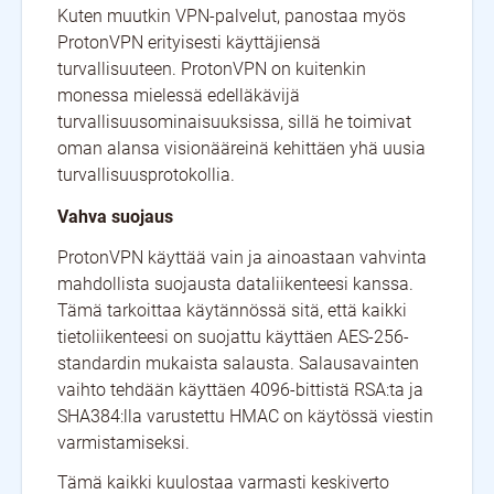
Kuten muutkin VPN-palvelut, panostaa myös
ProtonVPN erityisesti käyttäjiensä
turvallisuuteen. ProtonVPN on kuitenkin
monessa mielessä edelläkävijä
turvallisuusominaisuuksissa, sillä he toimivat
oman alansa visionääreinä kehittäen yhä uusia
turvallisuusprotokollia.
Vahva suojaus
ProtonVPN käyttää vain ja ainoastaan vahvinta
mahdollista suojausta dataliikenteesi kanssa.
Tämä tarkoittaa käytännössä sitä, että kaikki
tietoliikenteesi on suojattu käyttäen AES-256-
standardin mukaista salausta. Salausavainten
vaihto tehdään käyttäen 4096-bittistä RSA:ta ja
SHA384:lla varustettu HMAC on käytössä viestin
varmistamiseksi.
Tämä kaikki kuulostaa varmasti keskiverto