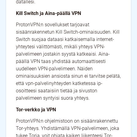
datallesi.
Kill Switch ja Aina-päällä VPN
ProtonVPN:n sovellukset tarjoavat
sisäänrakennetun Kill Switch-ominaisuuden. Kill
Switch suojaa dataasi katkaisemalla internet-
yhteytesi välittömästi, mikäli yhteys VPN-
palvelimeen jostakin syystä katkeaisi. Aina-
päällä VPN taas yhdistää automaattisesti
uudelleen VPN-palvelimeen. Näiden
ominaisuuksien ansiosta sinun ei tarvitse pelätä,
että vpn-palvelinyhteyden katketessa ip-
osoitteesi saataisiin tietää ja sivuston
palvelimeen syntyisi suora yhteys.
Tor-verkko ja VPN
ProtonVPN:n ohjelmistoon on sisäänrakennettu
Tor-yhteys. Yhdistämällä VPN-palvelimeen, joka
tukee Toria, voit ohjata kaiken liikenteesi Tor-