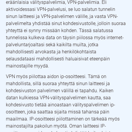
eräänlaisia välityspalvelimia, VPN-palvelimia. Eli
aktivoidessasi VPN-palvelusi, se luo salatun tunnelin
sinun laitteesi ja VPN-palvelimen välille, ja vasta VPN-
palvelimelta yhdistää sinut kohdesivustolle, jolloin suoraa
yhteyttä ei synny missään kohden. Tässä salatussa
tunnelissa kulkeva data on täysin piilossa myös internet-
palveluntarjoaltasi sekä kaikilta muilta, jotka
mahdollisesti arvokasta ja henkilökohtaista
selausdataasi mahdollisesti haluaisivat eteenpäin
mainostajille myydä.
VPN myös piilottaa aidon ip-osoitteesi. Tämä on
mahdollista, sillä suoraa yhteyttä sinun laitteesi ja
kohdesivuston palvelimen välillä ei tapahdu. Kaiken
datan kulkiessa VPN-välityspalvelimen kautta, saa
kohdesivusto tietää ainoastaan välityspalvelimen ip-
osoitteen, joka saattaa sijaita missä tahansa päin
maailmaa. IP-osoitteesi piilottaminen on tärkeää myös
mainostajilta pakoilun myötä. Oman laitteesi IP-