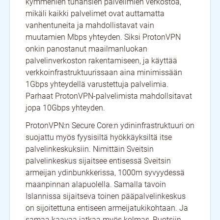
kymmenien tuhansien palvelimien verkostoa,
mikäli kaikki palvelimet ovat auttamatta
vanhentuneita ja mahdollistavat vain
muutamien Mbps yhteyden. Siksi ProtonVPN
onkin panostanut maailmanluokan
palvelinverkoston rakentamiseen, ja käyttää
verkkoinfrastruktuurissaan aina minimissään
1Gbps yhteydellä varustettuja palvelimia.
Parhaat ProtonVPN-palvelimista mahdollsitavat
jopa 10Gbps yhteyden.
ProtonVPN:n Secure Core:n ydininfrastruktuuri on
suojattu myös fyysisiltä hyökkäyksiltä itse
palvelinkeskuksiin. Nimittäin Sveitsin
palvelinkeskus sijaitsee entisessä Sveitsin
armeijan ydinbunkkerissa, 1000m syvyydessä
maanpinnan alapuolella. Samalla tavoin
Islannissa sijaitseva toinen pääpalvelinkeskus
on sijoitettuna entiseen armeijatukikohtaan. Ja
samaa kaavaa jatkaa myös kolmas, Ruotsiin