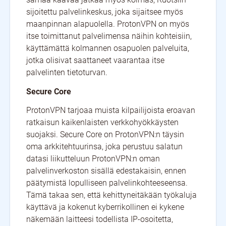
sijoitettu palvelinkeskus, joka sijaitsee myös
maanpinnan alapuolella. ProtonVPN on myös
itse toimittanut palvelimensa näihin kohteisiin,
käyttämättä kolmannen osapuolen palveluita,
jotka olisivat saattaneet vaarantaa itse
palvelinten tietoturvan.
Secure Core
ProtonVPN tarjoaa muista kilpailijoista eroavan
ratkaisun kaikenlaisten verkkohyökkäysten
suojaksi. Secure Core on ProtonVPN:n täysin
oma arkkitehtuurinsa, joka perustuu salatun
datasi liikutteluun ProtonVPN:n oman
palvelinverkoston sisällä edestakaisin, ennen
päätymistä lopulliseen palvelinkohteeseensa.
Tämä takaa sen, että kehittyneitäkään työkaluja
käyttävä ja kokenut kyberrikollinen ei kykene
näkemään laitteesi todellista IP-osoitetta,