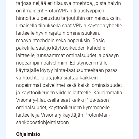
tarjoaa neljää eri tilausvaihtoehtoa, joista halvin
on ilmainen! ProtonVPN:n tilaustyyppien
hinnoittelu perustuu tarjouttihin ominaisuuksiin.
Ilmaisella tilauksella saat VPN:n käytöön yhdelle
laitteelle hyvin rajatuin ominaisuuksin,
maavaihtoehdoin sekä nopeuksin. Basic-
paketilla saat jo käyttöoikeuden kahdelle
laitteelle, runsaammat ominaisuudet ja pääsyn
nopeampiin palvelimiin. Edistyneemmälle
käyttäjälle löytyy hinta-laatusuhteeltaan paras
vaihtoehto, plus, joka siältää kaikkein
nopeimmat palvelimet sekä kaikki ominaisuudet
ja käyttöoikeuden viidelle laitteelle. Kalleimmalla
Visonary-tilauksella saat kaikki Plus-tason
ominaisuudet, käyttöoikeuden kymmenelle
laitteelle ja Visionary käyttäjän ProtonMail-
sähköpostiohjelmistoon.
Ohjelmisto