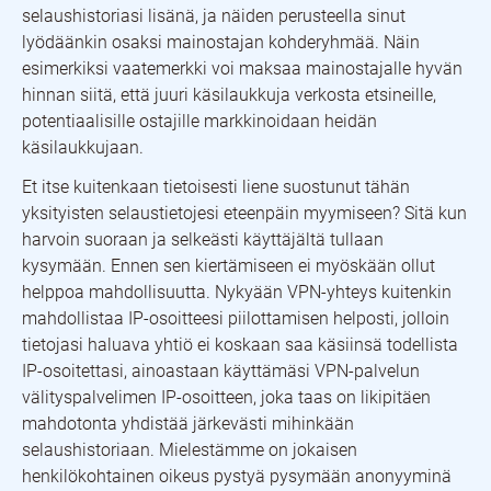
selaushistoriasi lisänä, ja näiden perusteella sinut
lyödäänkin osaksi mainostajan kohderyhmää. Näin
esimerkiksi vaatemerkki voi maksaa mainostajalle hyvän
hinnan siitä, että juuri käsilaukkuja verkosta etsineille,
potentiaalisille ostajille markkinoidaan heidän
käsilaukkujaan.
Et itse kuitenkaan tietoisesti liene suostunut tähän
yksityisten selaustietojesi eteenpäin myymiseen? Sitä kun
harvoin suoraan ja selkeästi käyttäjältä tullaan
kysymään. Ennen sen kiertämiseen ei myöskään ollut
helppoa mahdollisuutta. Nykyään VPN-yhteys kuitenkin
mahdollistaa IP-osoitteesi piilottamisen helposti, jolloin
tietojasi haluava yhtiö ei koskaan saa käsiinsä todellista
IP-osoitettasi, ainoastaan käyttämäsi VPN-palvelun
välityspalvelimen IP-osoitteen, joka taas on likipitäen
mahdotonta yhdistää järkevästi mihinkään
selaushistoriaan. Mielestämme on jokaisen
henkilökohtainen oikeus pystyä pysymään anonyyminä