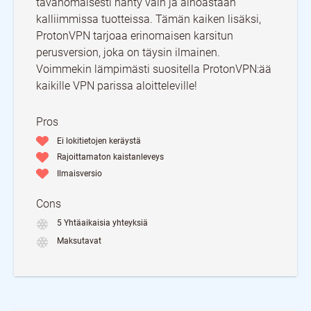
tavanomaisesti nähty vain ja ainoastaan
kalliimmissa tuotteissa. Tämän kaiken lisäksi,
ProtonVPN tarjoaa erinomaisen karsitun
perusversion, joka on täysin ilmainen.
Voimmekin lämpimästi suositella ProtonVPN:ää
kaikille VPN parissa aloitteleville!
Pros
Ei lokitietojen keräystä
Rajoittamaton kaistanleveys
Ilmaisversio
Cons
5 Yhtäaikaisia yhteyksiä
Maksutavat