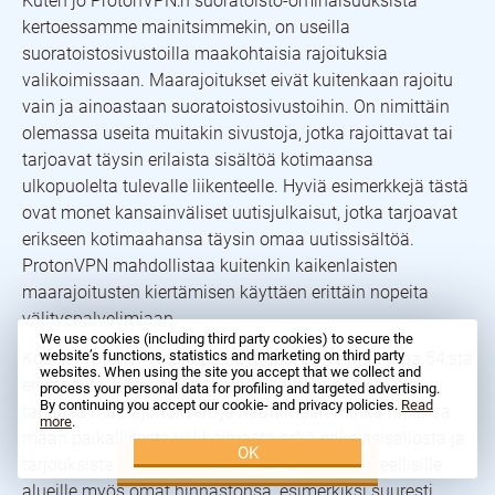
Kuten jo ProtonVPN:n suoratoisto-ominaisuuksista
kertoessamme mainitsimmekin, on useilla
suoratoistosivustoilla maakohtaisia rajoituksia
valikoimissaan. Maarajoitukset eivät kuitenkaan rajoitu
vain ja ainoastaan suoratoistosivustoihin. On nimittäin
olemassa useita muitakin sivustoja, jotka rajoittavat tai
tarjoavat täysin erilaista sisältöä kotimaansa
ulkopuolelta tulevalle liikenteelle. Hyviä esimerkkejä tästä
ovat monet kansainväliset uutisjulkaisut, jotka tarjoavat
erikseen kotimaahansa täysin omaa uutissisältöä.
ProtonVPN mahdollistaa kuitenkin kaikenlaisten
maarajoitusten kiertämisen käyttäen erittäin nopeita
välityspalvelimiaan.
We use cookies (including third party cookies) to secure the
website’s functions, statistics and marketing on third party
Koska ProtonVPN tarjoaa käyttöösi palvelimia jopa 54:stä
websites. When using the site you accept that we collect and
eri maasta, kykenet kiertämään käytännössä minkä
process your personal data for profiling and targeted advertising.
By continuing you accept our cookie- and privacy policies.
Read
tahansa maarajoituksen, ja nauttimaan minkä tahansa
more
.
maan paikallisesta valikoimasta sekä erikoissisällöstä ja
OK
tarjouksista. Moni palvelu tarjoaa eri maantieteellisille
Kokeile nyt
alueille myös omat hinnastonsa, esimerkiksi suuresti