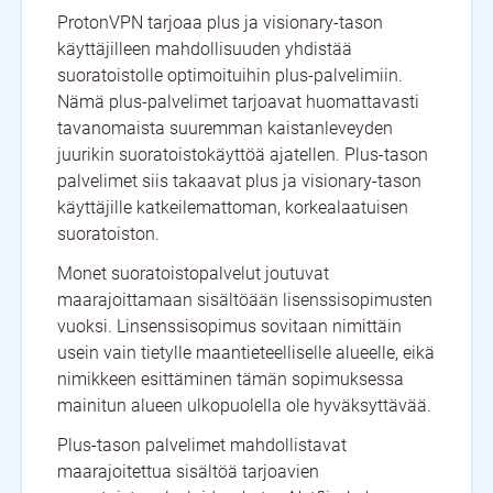
ProtonVPN tarjoaa plus ja visionary-tason
käyttäjilleen mahdollisuuden yhdistää
suoratoistolle optimoituihin plus-palvelimiin.
Nämä plus-palvelimet tarjoavat huomattavasti
tavanomaista suuremman kaistanleveyden
juurikin suoratoistokäyttöä ajatellen. Plus-tason
palvelimet siis takaavat plus ja visionary-tason
käyttäjille katkeilemattoman, korkealaatuisen
suoratoiston.
Monet suoratoistopalvelut joutuvat
maarajoittamaan sisältöään lisenssisopimusten
vuoksi. Linsenssisopimus sovitaan nimittäin
usein vain tietylle maantieteelliselle alueelle, eikä
nimikkeen esittäminen tämän sopimuksessa
mainitun alueen ulkopuolella ole hyväksyttävää.
Plus-tason palvelimet mahdollistavat
maarajoitettua sisältöä tarjoavien