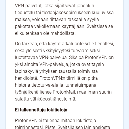
VPN-palvelut, jotka sijaitsevat johonkin
tiedustelu tai tiedonjakosopimukseen kuuluvissa
maissa, voidaan riittävän raskaalla syyllä
pakottaa vakoilemaan käyttäjiään. Sveitsissä se
ei kuitenkaan ole mahdollista.
On tärkeää, että käytät arkaluonteiselle tiedollesi,
sekä yleisesti yksityisyytesi turvaamiseksi
luotettavaa VPN-palvelua. Siksipä ProtonVPN on
yksi ainoita VPN-palveluja, jotka ovat täysin
läpinäkyviä yrityksen taustalla toimivista
henkilöistä. ProtonVPN:n tiimillä on pitkä
historia tietoturva-alalla, tunnetuimpana
työnjälkenä lienee ProtonMail, maailman suurin
salattu sähköpostijärjestelmä.
Ei tallennettuja lokitietoja
ProtonVPN ei tallenna mitään lokitietoja
toiminnastasi. Piste. Sveitsiläisen lain ansiosta