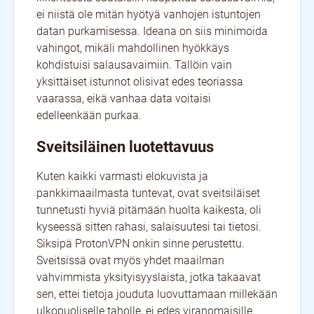
ei niistä ole mitän hyötyä vanhojen istuntojen
datan purkamisessa. Ideana on siis minimoida
vahingot, mikäli mahdollinen hyökkäys
kohdistuisi salausavaimiin. Tällöin vain
yksittäiset istunnot olisivat edes teoriassa
vaarassa, eikä vanhaa data voitaisi
edelleenkään purkaa.
Sveitsiläinen luotettavuus
Kuten kaikki varmasti elokuvista ja
pankkimaailmasta tuntevat, ovat sveitsiläiset
tunnetusti hyviä pitämään huolta kaikesta, oli
kyseessä sitten rahasi, salaisuutesi tai tietosi.
Siksipä ProtonVPN onkin sinne perustettu.
Sveitsissä ovat myös yhdet maailman
vahvimmista yksityisyyslaista, jotka takaavat
sen, ettei tietoja jouduta luovuttamaan millekään
ulkopuoliselle taholle, ei edes viranomaisille.