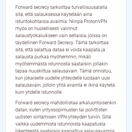
Forward secrecy tarkoittaa turvallisuusalalla
sitä, että salauksessa käytetään aina
istuntokohtaisia avaimia. Niinpä ProtonVPN
myös on huolellisesti valinnut
salaustyökaluikseen vain sellaisia, joissa on
täydellinen Forward Secrecy. Tämä tarkoittaa
sitä, että salattua dataa ei voida kaapata ja
salausta purkaa myöhemmin, mikäli
myöhemmästä istunnosta saataisiin jollakin
tapaa nuuskittua salausavain. Tämä onnistuu,
kun jokaiselle uudelle yhteydelle luodaan uusi
salausavain, jolloin yhtä avainta ei ikinä käytetä
kuin yhdelle istunnolle.
Forward secrecy mahdollistaa arkaluontoisenkin
datan, kuten yrityssopimusten tai poliittisten
uutisten siirtämisen VPN-yhteyden turvin. Sillä
vaikka uudemmista istunnoista kaapatusta
liikenteestä saataisiin kaapattua salausavaimia,