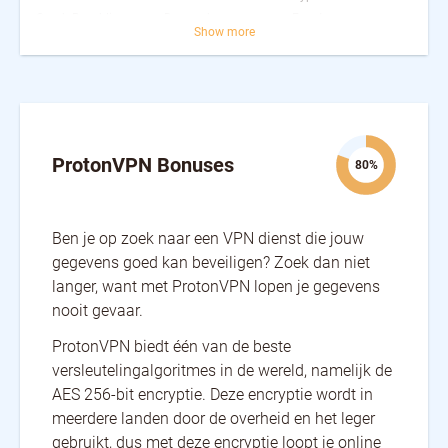
Czech Republic
Denmark
Egypt
Show more
Estonia
Finland
France
Germany
Hungary
Iceland
Indonesia
Ireland
Israel
Italy
Japan
Luxembourg
Mexico
New Zealand
Norway
Pakistan
Poland
Portugal
ProtonVPN Bonuses
80%
Romania
Serbia
Slovakia
South Africa
Spain
Sweden
Switzerland
Thailand
Turkey
Ben je op zoek naar een VPN dienst die jouw
Ukraine
United Kingdom
United States
gegevens goed kan beveiligen? Zoek dan niet
langer, want met ProtonVPN lopen je gegevens
nooit gevaar.
ProtonVPN biedt één van de beste
versleutelingalgoritmes in de wereld, namelijk de
AES 256-bit encryptie. Deze encryptie wordt in
meerdere landen door de overheid en het leger
gebruikt, dus met deze encryptie loopt je online