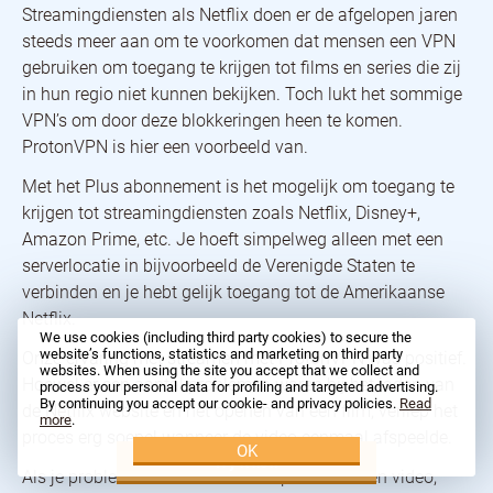
Streamingdiensten als Netflix doen er de afgelopen jaren
steeds meer aan om te voorkomen dat mensen een VPN
gebruiken om toegang te krijgen tot films en series die zij
in hun regio niet kunnen bekijken. Toch lukt het sommige
VPN’s om door deze blokkeringen heen te komen.
ProtonVPN is hier een voorbeeld van.
Met het Plus abonnement is het mogelijk om toegang te
krijgen tot streamingdiensten zoals Netflix, Disney+,
Amazon Prime, etc. Je hoeft simpelweg alleen met een
serverlocatie in bijvoorbeeld de Verenigde Staten te
verbinden en je hebt gelijk toegang tot de Amerikaanse
Netflix.
We use cookies (including third party cookies) to secure the
website’s functions, statistics and marketing on third party
Onze ervaring met streamen met ProtonVPN was positief.
websites. When using the site you accept that we collect and
Hoewel er een aantal problemen waren bij het laden van
process your personal data for profiling and targeted advertising.
By continuing you accept our cookie- and privacy policies.
Read
de Netflix website en het openen van een film, verliep het
more
.
proces erg soepel wanneer de video eenmaal afspeelde.
OK
Try it now
Als je problemen hebt met het afspelen van een video,