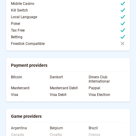
Mobile Casino
Kill Switch
Local Language
Poker
Tax Free
Betting
Firestick Compatible
Payment providers
Bitcoin
Dankort
Diners Club
International
Mastercard
Mastercard Debit
Paypal
Visa
Visa Debit
Visa Electron
Game providers
Argentina
Belgium
Brazil
Canada
Croatia
Cyprus