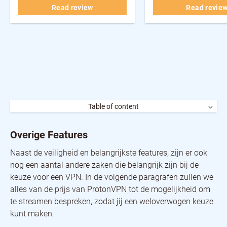
Read review
Read revie
Table of content
Overige Features
Hoe Duur is ProtonVPN?
Overige Features
Is Er een Gratis Versie van ProtonVPN?
Wie Beheerd ProtonVPN?
Naast de veiligheid en belangrijkste features, zijn er ook
De Klantenservice van ProtonVPN
nog een aantal andere zaken die belangrijk zijn bij de
De Snelheid van ProtonVPN
Is ProtonVPN Veilig?
keuze voor een VPN. In de volgende paragrafen zullen we
Streamen met ProtonVPN
alles van de prijs van ProtonVPN tot de mogelijkheid om
Gamen met ProtonVPN
te streamen bespreken, zodat jij een weloverwogen keuze
Torrents Downloaden met ProtonVPN
kunt maken.
De Applicatie van ProtonVPN
Wat is NetShield?