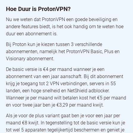
Werkt ProtonVPN op mijn Apparaat?
Hoe Duur is ProtonVPN?
Werkt ProtonVPN in China?
Wat is ProtonMail?
Nu we weten dat ProtonVPN een goede beveiliging en
andere features biedt, is het ook handig om te weten hoe
duur een abonnement is.
Bij Proton kun je kiezen tussen 3 verschillende
abonnementen, namelijk het ProtonVPN Basic, Plus en
Visionary abonnement.
De basic versie is €4 per maand wanneer je een
abonnement van een jaar aanschaft. Bij dit abonnement
krijg je toegang tot 2 VPN verbindingen, servers in 55
landen, een hoge snelheid en NetShield adblocker.
Wanneer je per maand wilt betalen kost het €5 per maand
en voor twee jaar ben je €3,29 per maand kwijt.
Als je voor de plus variant gaat ben je voor een jaar per
maand €8 kwijt. In tegenstelling tot de basic versie kun je
tot wel 5 apparaten tegelijkertijd beschermen en geniet je