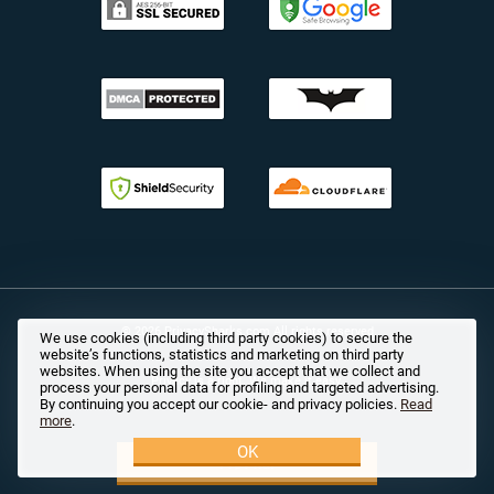
© 2026 PrivacySharks.com All rights reserved
We use cookies (including third party cookies) to secure the
website’s functions, statistics and marketing on third party
websites. When using the site you accept that we collect and
Privacy is a right. We make it easy.
process your personal data for profiling and targeted advertising.
By continuing you accept our cookie- and privacy policies.
Read
more
.
OK
Prøv nå!