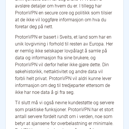
avsløre detaljer om hvem du er. I tillegg har
ProtonVPN en secure core og politikk som tilsier
at de ikke vil loggføre informasjon om hva du
foretar deg på nett.
ProtonVPN er basert i Sveits, et land som har en
unik lovgivning i forhold til resten av Europa. Her
er nemlig ikke selskaper lovpålagt å samle på
data og informasjon fra sine brukere, og
ProtonVPN vil derfor heller ikke gjøre dette. Din
søkehistorikk, nettaktivitet og andre data vil
forbli helt privat. ProtonVPN vil aldri kunne lever
informasjon om deg til tredjeparter ettersom de
ikke har noe data å gi fra seg.
Til slutt må vi også nevne kundestøtte og servere
som praktiske funksjoner. ProtonVPN har et stort
antall servere fordelt rundt om i verden, noe som
betyr at sjansene for overbelastning er minimale.