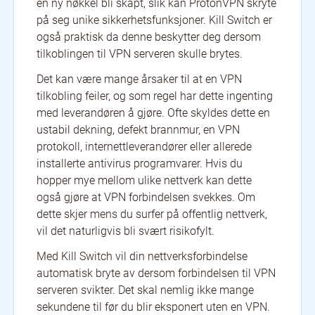
en ny nøkkel bli skapt, slik kan ProtonVPN skryte
på seg unike sikkerhetsfunksjoner. Kill Switch er
også praktisk da denne beskytter deg dersom
tilkoblingen til VPN serveren skulle brytes.
Det kan være mange årsaker til at en VPN
tilkobling feiler, og som regel har dette ingenting
med leverandøren å gjøre. Ofte skyldes dette en
ustabil dekning, defekt brannmur, en VPN
protokoll, internettleverandører eller allerede
installerte antivirus programvarer. Hvis du
hopper mye mellom ulike nettverk kan dette
også gjøre at VPN forbindelsen svekkes. Om
dette skjer mens du surfer på offentlig nettverk,
vil det naturligvis bli svært risikofylt.
Med Kill Switch vil din nettverksforbindelse
automatisk bryte av dersom forbindelsen til VPN
serveren svikter. Det skal nemlig ikke mange
sekundene til før du blir eksponert uten en VPN.