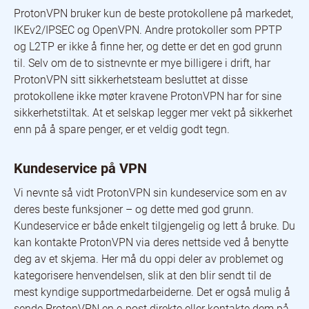
ProtonVPN bruker kun de beste protokollene på markedet,
IKEv2/IPSEC og OpenVPN. Andre protokoller som PPTP
og L2TP er ikke å finne her, og dette er det en god grunn
til. Selv om de to sistnevnte er mye billigere i drift, har
ProtonVPN sitt sikkerhetsteam besluttet at disse
protokollene ikke møter kravene ProtonVPN har for sine
sikkerhetstiltak. At et selskap legger mer vekt på sikkerhet
enn på å spare penger, er et veldig godt tegn.
Kundeservice på VPN
Vi nevnte så vidt ProtonVPN sin kundeservice som en av
deres beste funksjoner – og dette med god grunn.
Kundeservice er både enkelt tilgjengelig og lett å bruke. Du
kan kontakte ProtonVPN via deres nettside ved å benytte
deg av et skjema. Her må du oppi deler av problemet og
kategorisere henvendelsen, slik at den blir sendt til de
mest kyndige supportmedarbeiderne. Det er også mulig å
sende ProtonVPN en e-post direkte eller kontakte dem på