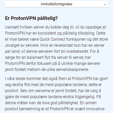
Innholdsfortegnelse
Er ProtonVPN pålitelig?
Er ProtonVPN plus er trygg?
Er ProtonVPN pålitelig?
Kundeservice på VPN
Hvordan kan jeg få ProtonVPN gratis?
Uansett hvilken server du kobler deg til, vil du oppdage at
Hva kan jeg bruke ProtonVPN til?
ProtonVPN har en konsistent og pålitelig tilkobling. Dette
Fordeler med ProtonVPN
Oppsummering
er mye takket være Quick Connect funksjonen og det store
utvalget av servere. Hvis en leverandør kun har en server
per land, vil denne serveren fort bli overbelastet. For å
sørge for en balansert flyt fra server til server, har
ProtonVPN derfor fokusert på å utvikle mange servere
jevnt fordelt mellom de ulike serverlokasjonene.
I våre tester kommer det også frem at ProtonVPN har gjort
seg ekstra flid med de mest populære landene, dette er
positivt. Selv om serverne er jevnt fordelt, har de valg å
gjøre de mest populære landene ekstra tilgjengelig. På
denne måten kan de love god pålitelighet. En annen
positivt bemerkning er at ProtonVPN er svært innovative