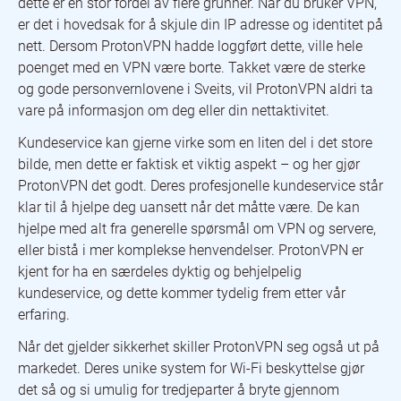
dette er en stor fordel av flere grunner. Når du bruker VPN,
er det i hovedsak for å skjule din IP adresse og identitet på
nett. Dersom ProtonVPN hadde loggført dette, ville hele
poenget med en VPN være borte. Takket være de sterke
og gode personvernlovene i Sveits, vil ProtonVPN aldri ta
vare på informasjon om deg eller din nettaktivitet.
Kundeservice kan gjerne virke som en liten del i det store
bilde, men dette er faktisk et viktig aspekt – og her gjør
ProtonVPN det godt. Deres profesjonelle kundeservice står
klar til å hjelpe deg uansett når det måtte være. De kan
hjelpe med alt fra generelle spørsmål om VPN og servere,
eller bistå i mer komplekse henvendelser. ProtonVPN er
kjent for ha en særdeles dyktig og behjelpelig
kundeservice, og dette kommer tydelig frem etter vår
erfaring.
Når det gjelder sikkerhet skiller ProtonVPN seg også ut på
markedet. Deres unike system for Wi-Fi beskyttelse gjør
det så og si umulig for tredjeparter å bryte gjennom