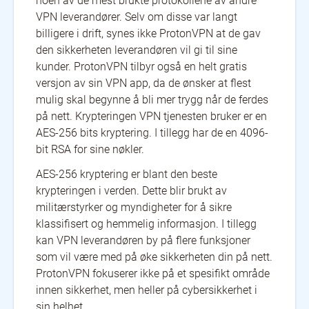
noen av de mest brukte protokollene av andre
VPN leverandører. Selv om disse var langt
billigere i drift, synes ikke ProtonVPN at de gav
den sikkerheten leverandøren vil gi til sine
kunder. ProtonVPN tilbyr også en helt gratis
versjon av sin VPN app, da de ønsker at flest
mulig skal begynne å bli mer trygg når de ferdes
på nett. Krypteringen VPN tjenesten bruker er en
AES-256 bits kryptering. I tillegg har de en 4096-
bit RSA for sine nøkler.
AES-256 kryptering er blant den beste
krypteringen i verden. Dette blir brukt av
militærstyrker og myndigheter for å sikre
klassifisert og hemmelig informasjon. I tillegg
kan VPN leverandøren by på flere funksjoner
som vil være med på øke sikkerheten din på nett.
ProtonVPN fokuserer ikke på et spesifikt område
innen sikkerhet, men heller på cybersikkerhet i
sin helhet.