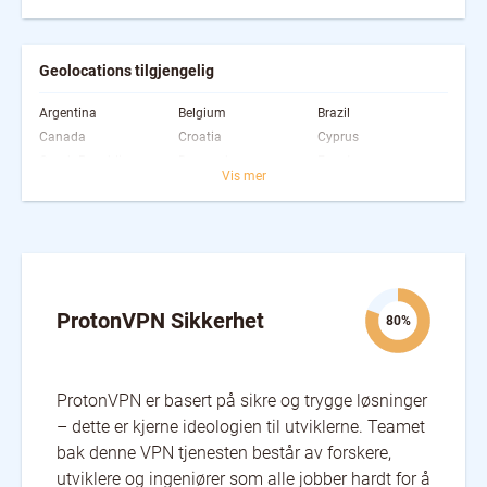
Geolocations tilgjengelig
Argentina
Belgium
Brazil
Canada
Croatia
Cyprus
Czech Republic
Denmark
Egypt
Vis mer
Estonia
Finland
France
Germany
Hungary
Iceland
Indonesia
Ireland
Israel
Italy
Japan
Luxembourg
Mexico
New Zealand
Norway
Pakistan
Poland
Portugal
ProtonVPN Sikkerhet
80%
Romania
Serbia
Slovakia
South Africa
Spain
Sweden
Switzerland
Thailand
Turkey
ProtonVPN er basert på sikre og trygge løsninger
Ukraine
United Kingdom
United States
– dette er kjerne ideologien til utviklerne. Teamet
bak denne VPN tjenesten består av forskere,
utviklere og ingeniører som alle jobber hardt for å