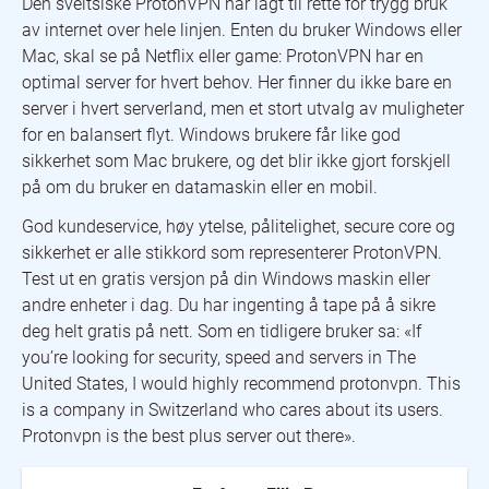
Den sveitsiske ProtonVPN har lagt til rette for trygg bruk
av internet over hele linjen. Enten du bruker Windows eller
Mac, skal se på Netflix eller game: ProtonVPN har en
optimal server for hvert behov. Her finner du ikke bare en
server i hvert serverland, men et stort utvalg av muligheter
for en balansert flyt. Windows brukere får like god
sikkerhet som Mac brukere, og det blir ikke gjort forskjell
på om du bruker en datamaskin eller en mobil.
God kundeservice, høy ytelse, pålitelighet, secure core og
sikkerhet er alle stikkord som representerer ProtonVPN.
Test ut en gratis versjon på din Windows maskin eller
andre enheter i dag. Du har ingenting å tape på å sikre
deg helt gratis på nett. Som en tidligere bruker sa: «If
you’re looking for security, speed and servers in The
United States, I would highly recommend protonvpn. This
is a company in Switzerland who cares about its users.
Protonvpn is the best plus server out there».