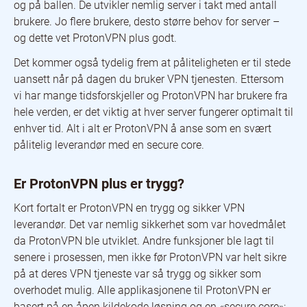
og på ballen. De utvikler nemlig server i takt med antall
brukere. Jo flere brukere, desto større behov for server –
og dette vet ProtonVPN plus godt.
Det kommer også tydelig frem at påliteligheten er til stede
uansett når på dagen du bruker VPN tjenesten. Ettersom
vi har mange tidsforskjeller og ProtonVPN har brukere fra
hele verden, er det viktig at hver server fungerer optimalt til
enhver tid. Alt i alt er ProtonVPN å anse som en svært
pålitelig leverandør med en secure core.
Er ProtonVPN plus er trygg?
Kort fortalt er ProtonVPN en trygg og sikker VPN
leverandør. Det var nemlig sikkerhet som var hovedmålet
da ProtonVPN ble utviklet. Andre funksjoner ble lagt til
senere i prosessen, men ikke før ProtonVPN var helt sikre
på at deres VPN tjeneste var så trygg og sikker som
overhodet mulig. Alle applikasjonene til ProtonVPN er
basert på en åpen kildekode løsning og en «secure core»: