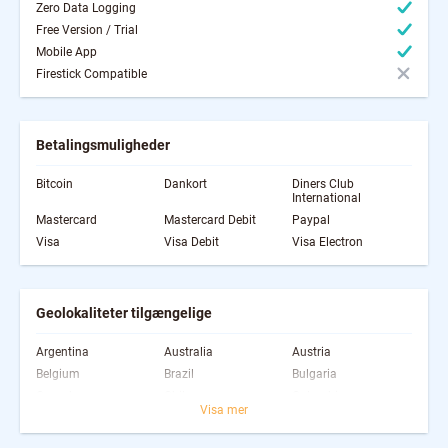
Zero Data Logging
Free Version / Trial
Mobile App
Firestick Compatible
Betalingsmuligheder
Bitcoin
Dankort
Diners Club
International
Mastercard
Mastercard Debit
Paypal
Visa
Visa Debit
Visa Electron
Geolokaliteter tilgængelige
Argentina
Australia
Austria
Belgium
Brazil
Bulgaria
Canada
Chile
Colombia
Visa mer
Costa Rica
Czech Republic
Denmark
Estonia
Finland
France