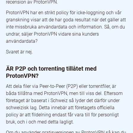
recension av ProtonVPN.
ProtonVPN har en strikt policy för icke-loggning och vår
granskning visar att de har goda resultat när det gäller att
inte missbruka användardata och information. Så, om du
undrar, säljer ProtonVPN vidare sina kunders
användardata?
Svaret är nej.
ÄR P2P och torrenting tillåtet med
ProtonVPN?
Att dela filer via Peer-to-Peer (P2P) eller torrentfiler, är
båda tillåtna med ProtonVPN, men till viss del. Eftersom
företaget är baserat i Schweiz så lyder det därför under
schweizisk lag. Detta innebär att företagets officiella
policy är att fildelning endast får vara till för personligt
bruk, och i och med detta lagligt.
Om du använder gratisversionen av ProtonVPN så kan du