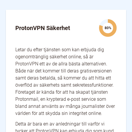
Germany
Greece
Hong Kong
Hungary
Iceland
India
Ireland
Israel
Italy
Japan
Latvia
Lithuania
ProtonVPN Säkerhet
80%
Luxembourg
Malaysia
Mexico
Moldova
Netherlands
New Zealand
Norway
Peru
Poland
Letar du efter tjänsten som kan erbjuda dig
Portugal
Romania
Russia
Serbia
ogenomtränglig säkerhet online, så är
Singapore
Slovakia
Slovenia
South Africa
South Korea
ProtonVPN ett av de allra bästa alternativen.
Spain
Switzerland
Taiwan
Både när det kommer till deras gratisversionen
Turkey
Ukraine
United Arab Emirates
samt deras betalda, så kommer du att hitta ett
United Kingdom
United States
överflöd av säkerhets samt sekretessfunktioner.
Företaget är kända för att ha skapat tjänsten
Protonmail, en krypterad e-post service som
bland annat använts av många journalister över
världen för att skydda sin integritet online.
Detta är bara en av anledningar till varför vi
tycker att ProtonVPN kan erbjuda dig som kund