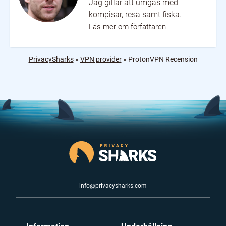
Jag gillar att umgås med
kompisar, resa samt fiska.
Läs mer om författaren
PrivacySharks
»
VPN provider
»
ProtonVPN Recension
info@privacysharks.com