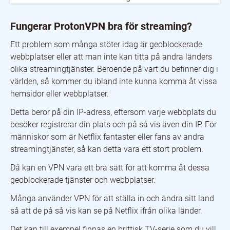
Fungerar ProtonVPN bra för streaming?
Fungerar ProtonVPN med alla enheter?
Fungerar ProtonVPN bra för streaming?
Är Proton tillförlitligt?
ÄR P2P och torrenting tillåtet med ProtonVPN?
Ett problem som många stöter idag är geoblockerade
webbplatser eller att man inte kan titta på andra länders
olika streamingtjänster. Beroende på vart du befinner dig i
världen, så kommer du ibland inte kunna komma åt vissa
hemsidor eller webbplatser.
Detta beror på din IP-adress, eftersom varje webbplats du
besöker registrerar din plats och på så vis även din IP. För
människor som är Netflix fantaster eller fans av andra
streamingtjänster, så kan detta vara ett stort problem.
Då kan en VPN vara ett bra sätt för att komma åt dessa
geoblockerade tjänster och webbplatser.
Många använder VPN för att ställa in och ändra sitt land
så att de på så vis kan se på Netflix ifrån olika länder.
Det kan till exempel finnas en brittisk TV-serie som du vill