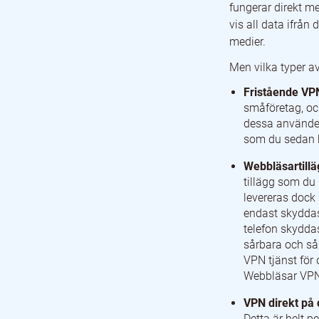
fungerar direkt m
vis all data ifrån
medier.
Men vilka typer av
Fristående VPN
småföretag, oc
dessa använder
som du sedan ka
Webbläsartill
tillägg som du
levereras dock
endast skyddas
telefon skydda
sårbara och så
VPN tjänst för 
Webbläsar VPN:
VPN direkt på 
Detta är helt p