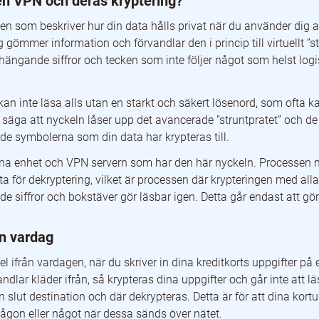
en VPN och deras kryptering?
en som beskriver hur din data hålls privat när du använder dig a
 gömmer information och förvandlar den i princip till virtuellt ”st
ande siffror och tecken som inte följer något som helst logiskt
an inte läsa alls utan en starkt och säkert lösenord, som ofta ka
 säga att nyckeln låser upp det avancerade ”struntpratet” och de
symbolerna som din data har krypteras till.
gna enhet och VPN servern som har den här nyckeln. Processen 
fta för dekryptering, vilket är processen där krypteringen med alla
iffror och bokstäver gör läsbar igen. Detta går endast att gö
in vardag
 ifrån vardagen, när du skriver in dina kreditkorts uppgifter på
dlar kläder ifrån, så krypteras dina uppgifter och går inte att lä
n slut destination och där dekrypteras. Detta är för att dina kortu
gon eller något när dessa sänds över nätet.