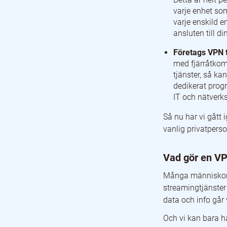
varje enhet som
varje enskild e
ansluten till di
Företags VPN 
med fjärråtkom
tjänster, så ka
dedikerat prog
IT och nätverk
Så nu har vi gått 
vanlig privatpers
Vad gör en VP
Många människor i
streamingtjänster 
data och info går 
Och vi kan bara h