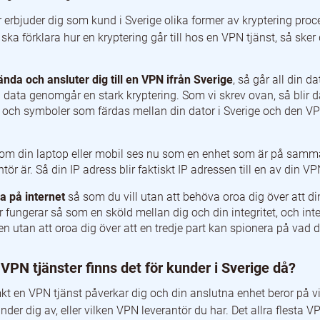
r erbjuder dig som kund i Sverige olika former av kryptering pro
 ska förklara hur en kryptering går till hos en VPN tjänst, så sker
ända och ansluter dig till en VPN ifrån Sverige
, så går all din 
n data genomgår en stark kryptering. Som vi skrev ovan, så blir då
 och symboler som färdas mellan din dator i Sverige och den VP
som din laptop eller mobil ses nu som en enhet som är på samm
tör är. Så din IP adress blir faktiskt IP adressen till en av din VP
a på internet
så som du vill utan att behöva oroa dig över att din
 fungerar så som en sköld mellan dig och din integritet, och int
en utan att oroa dig över att en tredje part kan spionera på vad d
 VPN tjänster finns det för kunder i Sverige då?
 mkt en VPN tjänst påverkar dig och din anslutna enhet beror på v
er dig av, eller vilken VPN leverantör du har. Det allra flesta V