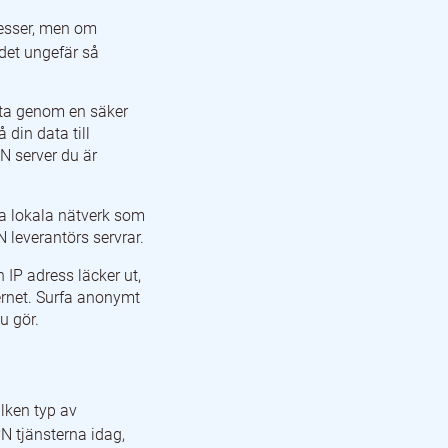
cesser, men om
 det ungefär så
data genom en säker
 din data till
N server du är
a lokala nätverk som
N leverantörs servrar.
 IP adress läcker ut,
ernet. Surfa anonymt
u gör.
ilken typ av
PN tjänsterna idag,