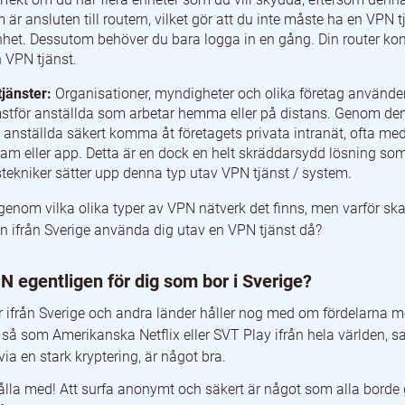
 är ansluten till routern, vilket gör att du inte måste ha en VPN
nhet. Dessutom behöver du bara logga in en gång. Din router kom
n VPN tjänst.
tjänster:
Organisationer, myndigheter och olika företag använde
stför anställda som arbetar hemma eller på distans. Genom de
n anställda säkert komma åt företagets privata intranät, ofta med
ram eller app. Detta är en dock en helt skräddarsydd lösning som
stekniker sätter upp denna typ utav VPN tjänst / system.
igenom vilka olika typer av VPN nätverk det finns, men varför sk
on ifrån Sverige använda dig utav en VPN tjänst då?
N egentligen för dig som bor i Sverige?
från Sverige och andra länder håller nog med om fördelarna me
så som Amerikanska Netflix eller SVT Play ifrån hela världen, sa
via en stark kryptering, är något bra.
ålla med! Att surfa anonymt och säkert är något som alla borde g