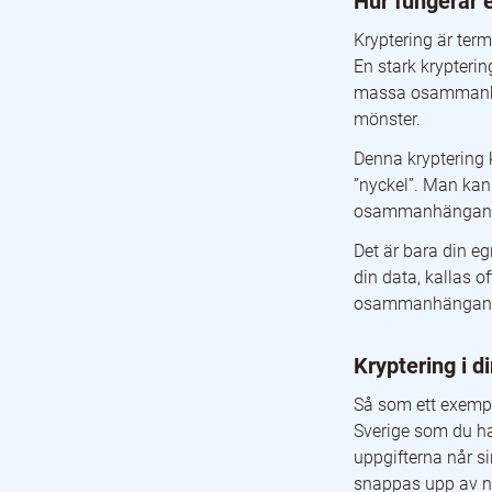
Hur fungerar 
Kryptering är term
En stark kryptering
massa osammanhäng
mönster.
Denna kryptering k
”nyckel”. Man kan
osammanhängande 
Det är bara din e
din data, kallas o
osammanhängande s
Kryptering i d
Så som ett exempel
Sverige som du han
uppgifterna når si
snappas upp av nå