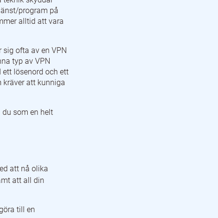
 tjänst/program på
mer alltid att vara
r sig ofta av en VPN
nna typ av VPN
 ett lösenord och ett
 kräver att kunniga
a du som en helt
d att nå olika
mt att all din
öra till en