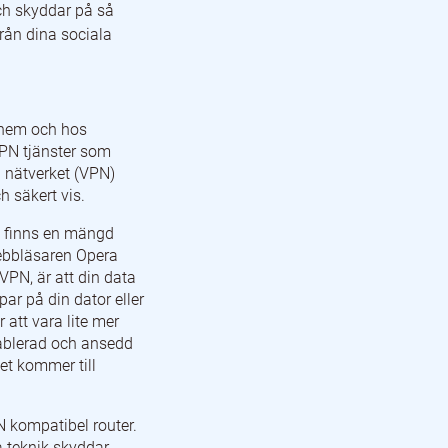
ch skyddar på så
från dina sociala
 hem och hos
VPN tjänster som
a nätverket (VPN)
h säkert vis.
t finns en mängd
Webbläsaren Opera
PN, är att din data
ar på din dator eller
att vara lite mer
tablerad och ansedd
et kommer till
N kompatibel router.
a teknik skyddar