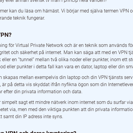
y eller annan svensk tv ifrån i princip hela världen?
mer kan du läsa om härnäst. Vi börjar med själva termen VPN oc
ter ifrån Sverige
rande teknik fungerar.
rige?
 VPN?
 VPN tjänst för Sverige.
ning för Virtual Private Network och är en teknik som används fö
?
ritet och säkerhet på internet. Man kan säga att med en VPN tj
eller en ”tunnel” mellan två olika noder eller punkter, inom ett st
od eller punkter i detta fall kan vara en dator, laptop eller din s
skapas mellan exempelvis din laptop och din VPN tjänsts servrar 
, är på detta vis skyddat ifrån nyfikna ögon som din Internetlever
 efter din privata information och data.
r simpelt sagt ett mindre nätverk inom internet som du surfar v
netet via, men med den viktiga punkten att din privata informati
kt samt din IP adress inte syns.