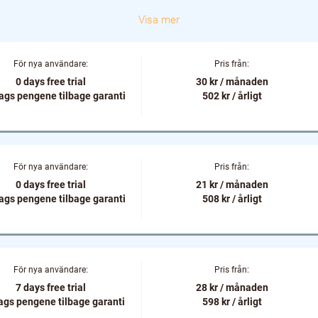
h ro kan pröva på diverse olika VPN tjänster och ändå ha en pengarna t
Visa mer
m du nu inte skulle vara helt nöjd med din VPN tjänst.
ka gratis VPN tjänster så som Hola VPN, men dessa anses i allmänhe
För nya användare:
Pris från:
 data till tredje part. Något du antagligen inte vill ska ske.
0 days free trial
30 kr / månaden
VPN för att ladda ner filer eller komma åt material ifrån servrar och 
ags pengene tilbage garanti
502 kr / årligt
kert och anonymt? Föredrar du den billigaste VPN tjänsten eller vill du
och ett stort antal servrar?
ket mer kommer du att få reda på om du tar dig tiden och läser igeno
För nya användare:
Pris från:
0 days free trial
21 kr / månaden
ags pengene tilbage garanti
508 kr / årligt
För nya användare:
Pris från:
7 days free trial
28 kr / månaden
ags pengene tilbage garanti
598 kr / årligt