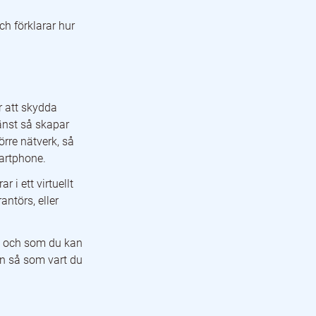
h förklarar hur
r att skydda
änst så skapar
örre nätverk, så
martphone.
i ett virtuellt
antörs, eller
ia och som du kan
on så som vart du