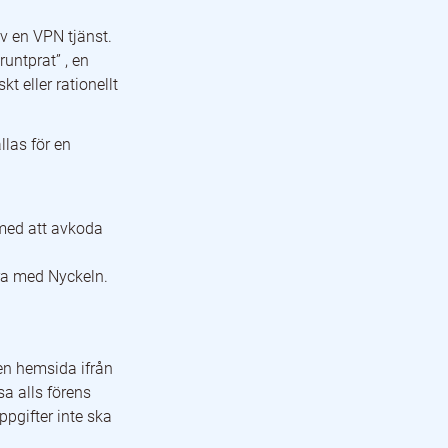
v en VPN tjänst.
runtprat” , en
 eller rationellt
llas för en
med att avkoda
ra med Nyckeln.
 en hemsida ifrån
sa alls förens
ppgifter inte ska