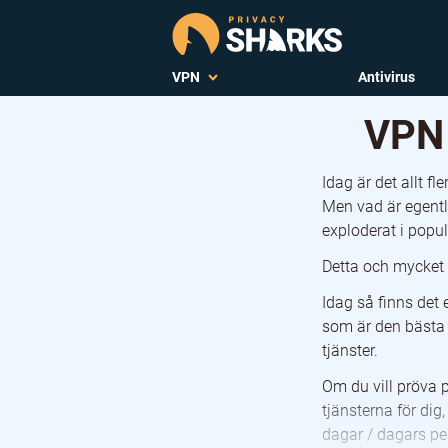
VPN
Antivirus
VPN 
Idag är det allt 
Men vad är egentl
exploderat i popul
Detta och mycket 
Idag så finns det 
som är den bästa V
tjänster.
Om du vill pröva p
tjänsterna för di
dagar / dagars pen