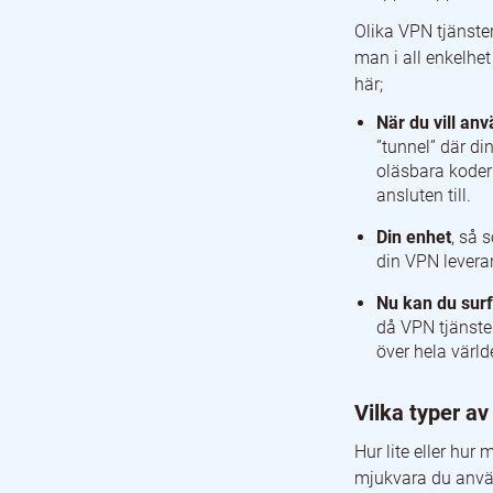
Olika VPN tjänste
man i all enkelhet
här;
När du vill anv
”tunnel” där di
oläsbara koder
ansluten till.
Din enhet
, så 
din VPN leveran
Nu kan du surf
då VPN tjänster
över hela värld
Vilka typer av
Hur lite eller hur
mjukvara du använd