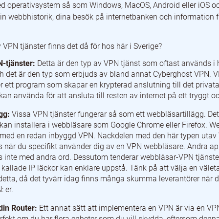
ed operativsystem så som Windows, MacOS, Android eller iOS o
 din webbhistorik, dina besök på internetbanken och information 
 VPN tjänster finns det då för hos här i Sverige?
-tjänster:
Detta är den typ av VPN tjänst som oftast används i
h det är den typ som erbjuds av bland annat Cyberghost VPN. 
 ett program som skapar en krypterad anslutning till det privat
n använda för att ansluta till resten av internet på ett tryggt oc
ägg:
Vissa VPN tjänster fungerar så som ett webbläsartillägg. De
 kan installera i webbläsare som Google Chrome eller Firefox. 
 med en redan inbyggd VPN. Nackdelen med den här typen utav V
 när du specifikt använder dig av en VPN webbläsare. Andra app
s inte med andra ord. Dessutom tenderar webbläsar-VPN tjänster 
 kallade IP läckor kan enklare uppstå. Tänk på att välja en väle
detta, då det tyvärr idag finns många skumma leverantörer när d
 er.
din Router:
Ett annat sätt att implementera en VPN är via en VP
erfekt om du har flera enheter som du vill skydda, eftersom denn