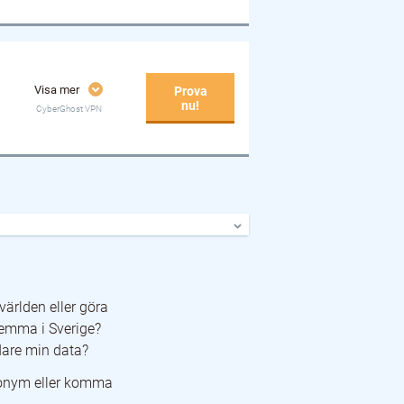
Visa mer
Prova
nu!
CyberGhost VPN
världen eller göra
hemma i Sverige?
dare min data?
anonym eller komma