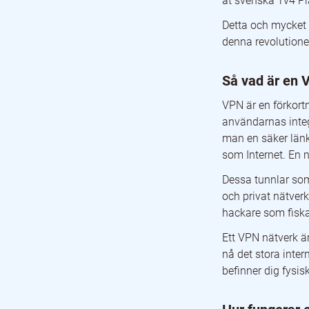
åt svenska Tv4 Pla
Surfa anonymt med en VPN i Sverige
Vanliga anledningar att använda VPN tjänster
Detta och mycket 
Se på utländska Netflix eller andra streamingtjäns
denna revolutione
Hur säker är en VPN tjänst egentligen?
VPN protokoll
Vad kännetecknar en bra VPN tjänst för oss i Sve
Så vad är en
Få till gång till andra länders Netflix ifrån Sverige
Kom åt SVT Play eller Tv4 Play utomlands med en
VPN är en förkort
Vilken är den bästa VPN tjänsten för dig i Sverige
användarnas integ
man en säker länk 
som Internet. En n
Dessa tunnlar som 
och privat nätverk
hackare som fiskar
Ett VPN nätverk ä
nå det stora inter
befinner dig fysis