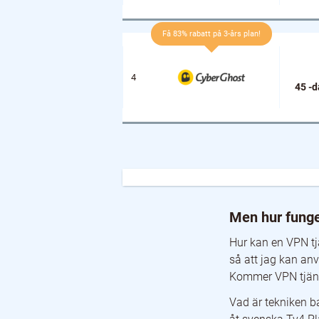
Få 83% rabatt på 3-års plan!
45 -d
Men hur fungerar det då?
Så vad är en VPN?
Men hur funge
Hur fungerar en VPN och deras kryptering?
Kryptering i din vardag
Hur kan en VPN tjä
Vilka typer av VPN tjänster finns det för kunder i
så att jag kan an
Vad gör en VPN egentligen för dig som bor i Sver
Hur data överförs med och utan en VPN tjänst
Kommer VPN tjänst
Dra nytta av en VPN och dess säkerhet
Vad är tekniken b
Måste man verkligen ha en VPN tjänst eller räc
Skydda dig ifrån din Internetleverantör nyfikna ö