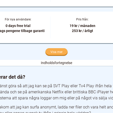
För nya användare:
Pris från:
0 days free trial
19 kr / månaden
ags pengene tilbage garanti
253 kr / årligt
Visa mer
Indholdsfortegnelse
rar det då?
nst göra så att jag kan se på SVT Play eller Tv4 Play ifrån hela 
 Sverige då?
vända och se på amerikanska Netflix eller brittiska BBC iPlayer 
ige?
erna att spara några loggar om mig eller på något vis sälja vi
akom att jag kan surfa anonymt, ladda ner filer och vara helt 
ker det enbart med HTTPS?
gon även i Sverige