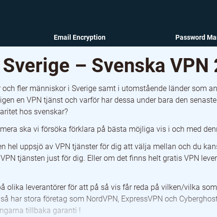
Email Encryption
Password Ma
Sverige – Svenska VPN
fler och fler människor i Sverige samt i utomstående länder som 
igen en VPN tjänst och varför har dessa under bara den senaste 
aritet hos svenskar?
mera ska vi försöka förklara på bästa möjliga vis i och med denn
en hel uppsjö av VPN tjänster för dig att välja mellan och du kan
PN tjänsten just för dig. Eller om det finns helt gratis VPN lever
å olika leverantörer för att på så vis får reda på vilken/vilka s
g, så har stora företag som NordVPN, ExpressVPN och Cyberghost
garna tillbaka garanti !