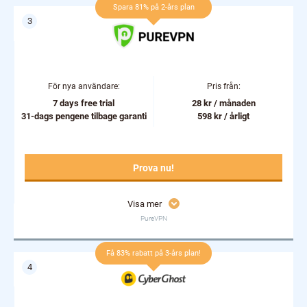
Spara 81% på 2-års plan
För nya användare:
Pris från:
7 days free trial
28 kr / månaden
31-dags pengene tilbage garanti
598 kr / årligt
Prova nu!
Visa mer
PureVPN
Få 83% rabatt på 3-års plan!