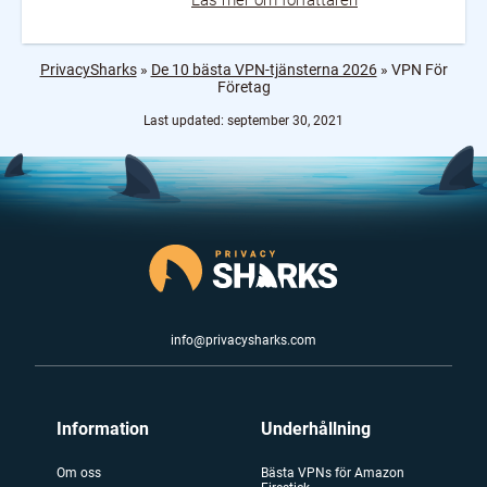
Läs mer om författaren
PrivacySharks
»
De 10 bästa VPN-tjänsterna 2026
»
VPN För
Företag
Last updated: september 30, 2021
info@privacysharks.com
Information
Underhållning
Om oss
Bästa VPNs för Amazon