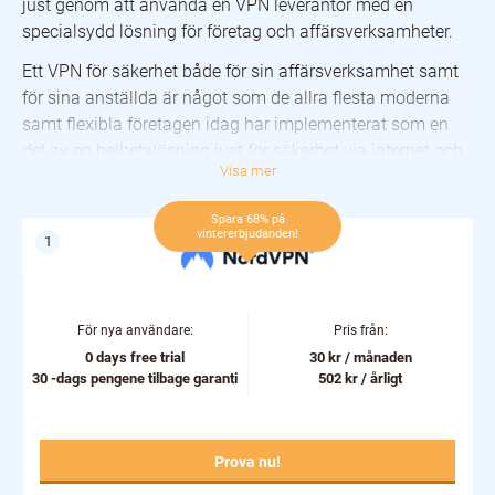
just genom att använda en VPN leverantör med en
specialsydd lösning för företag och affärsverksamheter.
Ett VPN för säkerhet både för sin affärsverksamhet samt
för sina anställda är något som de allra flesta moderna
samt flexibla företagen idag har implementerat som en
del av en helhetslösning just för säkerhet via internet och
Visa mer
sitt egna interna nätverk.
Om du själv är egenföretagare och läser detta, så är ett
Spara 68% på
vintererbjudanden!
VPN för företag något som kan hjälpa dig att skydda
information och data på ett väldigt effektiv sätt. Genom
att hålla företagets anslutning till internet säkert leder
detta i sin tur till att du som företagerare kan både
För nya användare:
Pris från:
säkerställa samt upprätthålla höga nivåer av integritet
0 days free trial
30 kr / månaden
och säkerhet för just ditt företag.
30 -dags pengene tilbage garanti
502 kr / årligt
VPN för företag är särskilt användbart bland småföretag
och mindre affärsrörelser, som vanligtvis har begränsade
Prova nu!
resurser samt tid att lägga på att hantera företagets