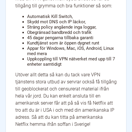
tillgång till grymma och bra funktioner så som:
Automatisk Kill Switch,
Skydd mot DNS och IP läckor,
Sträng policy angående inga loggar,
Obegränsad bandbredd och trafik
45 dagar pengarna tillbaka garanti
Kundtjänst som är öppen dygnet runt
Appar för Windows, Mac, iOS, Android, Linux
med mera
Uppkoppling till VPN nätverket med upp till 7
enheter samtidigt
Utöver allt detta så kan du tack vare VPN
tjänstens stora utbud av servrar också få tillgång
till geoblockerat och censurerat material ifrån
hela vår jord. Du kan enkelt ansluta till en
amerikansk server får att på så vis få Netflix att
tro att du är i USA i och med din amerikanska IP
adress. Så att du kan titta på amerikanska
Netflix hemma ifrån soffan i Sverige!