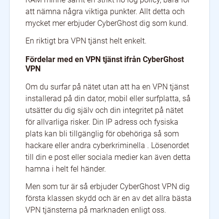
Malaysia
Malta
Mexico
att nämna några viktiga punkter. Allt detta och
Moldova
Monaco
Mongolia
mycket mer erbjuder CyberGhost dig som kund.
Montenegro
Morocco
Netherlands
En riktigt bra VPN tjänst helt enkelt.
New Zealand
Nigeria
Norway
Pakistan
Panama
Philippines
Fördelar med en VPN tjänst ifrån CyberGhost
Poland
Portugal
Qatar
VPN
Romania
Russia
Saudi Arabia
Serbia
Singapore
Slovakia
Om du surfar på nätet utan att ha en VPN tjänst
Slovenia
South Africa
South Korea
installerad på din dator, mobil eller surfplatta, så
Spain
Sri Lanka
Sweden
utsätter du dig själv och din integritet på nätet
Switzerland
Taiwan
Thailand
för allvarliga risker. Din IP adress och fysiska
Turkey
Ukraine
United Arab Emirates
plats kan bli tillgänglig för obehöriga så som
United Kingdom
United States
Venezuela
hackare eller andra cyberkriminella . Lösenordet
Vietnam
till din e post eller sociala medier kan även detta
hamna i helt fel händer.
Men som tur är så erbjuder CyberGhost VPN dig
första klassen skydd och är en av det allra bästa
VPN tjänsterna på marknaden enligt oss.