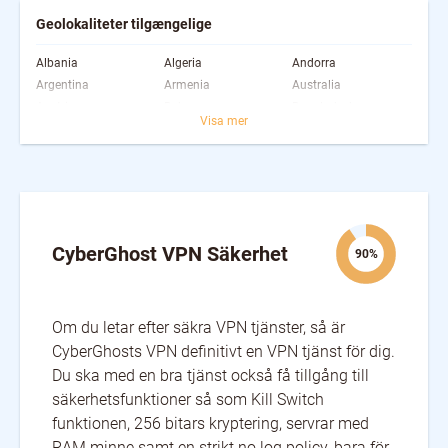
Geolokaliteter tilgængelige
Albania
Algeria
Andorra
Argentina
Armenia
Australia
Austria
Bahamas
Bangladesh
Visa mer
Belarus
Belgium
Bosnia and
Herzegovina
Brazil
Bulgaria
Cambodia
Canada
Chile
China
Colombia
Costa Rica
Cyprus
Czech Republic
Denmark
Egypt
CyberGhost VPN Säkerhet
Estonia
Falkland Islands [Islas
Finland
90%
Malvinas]
France
Georgia
Germany
Greece
Greenland
Hong Kong
Om du letar efter säkra VPN tjänster, så är
Hungary
Iceland
India
CyberGhosts VPN definitivt en VPN tjänst för dig.
Indonesia
Iran
Ireland
Du ska med en bra tjänst också få tillgång till
Isle of Man
Israel
Italy
säkerhetsfunktioner så som Kill Switch
Japan
Kazakhstan
Kenya
Latvia
funktionen, 256 bitars kryptering, servrar med
Liechtenstein
Lithuania
Luxembourg
Macau
Macedonia [FYROM]
RAM minne samt en strikt no log policy, bara för