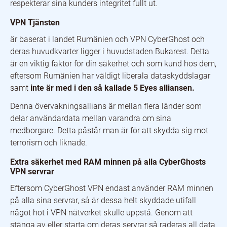
respekterar sina kunders integritet fullt ut.
VPN Tjänsten
är baserat i landet Rumänien och VPN CyberGhost och
deras huvudkvarter ligger i huvudstaden Bukarest. Detta
är en viktig faktor för din säkerhet och som kund hos dem,
eftersom Rumänien har väldigt liberala dataskyddslagar
samt
inte är med i den så kallade 5 Eyes alliansen.
Denna övervakningsallians är mellan flera länder som
delar användardata mellan varandra om sina
medborgare. Detta påstår man är för att skydda sig mot
terrorism och liknade.
Extra säkerhet med RAM minnen på alla CyberGhosts
VPN servrar
Eftersom CyberGhost VPN endast använder RAM minnen
på alla sina servrar, så är dessa helt skyddade utifall
något hot i VPN nätverket skulle uppstå. Genom att
stänga av eller starta om deras servrar så raderas all data