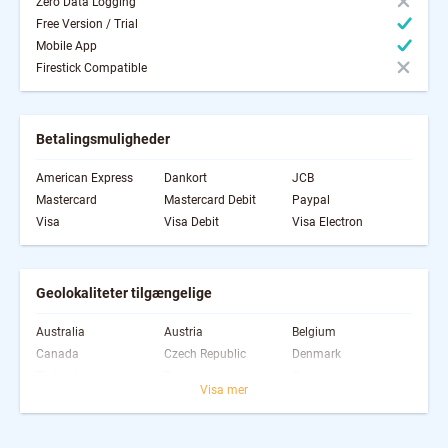
Zero Data Logging
Free Version / Trial
Mobile App
Firestick Compatible
Betalingsmuligheder
American Express
Dankort
JCB
Mastercard
Mastercard Debit
Paypal
Visa
Visa Debit
Visa Electron
Geolokaliteter tilgængelige
Australia
Austria
Belgium
Canada
Czech Republic
Denmark
Finland
France
Germany
Visa mer
Ireland
Italy
Japan
Mexico
Netherlands
Norway
Poland
Singapore
Spain