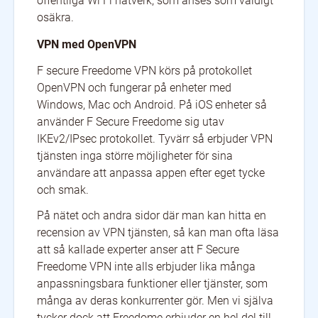
offentliga Wi Fi nätverk, som anses som väldigt
osäkra.
VPN med OpenVPN
F secure Freedome VPN körs på protokollet
OpenVPN och fungerar på enheter med
Windows, Mac och Android. På iOS enheter så
använder F Secure Freedome sig utav
IKEv2/IPsec protokollet. Tyvärr så erbjuder VPN
tjänsten inga större möjligheter för sina
användare att anpassa appen efter eget tycke
och smak.
På nätet och andra sidor där man kan hitta en
recension av VPN tjänsten, så kan man ofta läsa
att så kallade experter anser att F Secure
Freedome VPN inte alls erbjuder lika många
anpassningsbara funktioner eller tjänster, som
många av deras konkurrenter gör. Men vi själva
tycker dock att Freedome erbjuder en hel del till