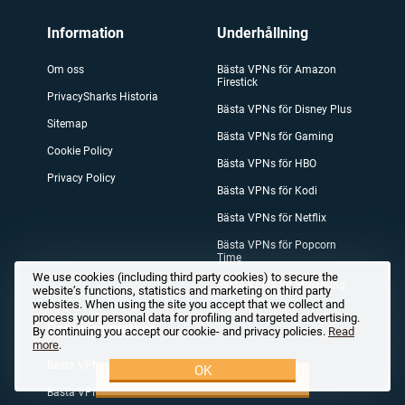
Information
Underhållning
Om oss
Bästa VPNs för Amazon
Firestick
PrivacySharks Historia
Bästa VPNs för Disney Plus
Sitemap
Bästa VPNs för Gaming
Cookie Policy
Bästa VPNs för HBO
Privacy Policy
Bästa VPNs för Kodi
Bästa VPNs för Netflix
Bästa VPNs för Popcorn
Time
We use cookies (including third party cookies) to secure the
Bästa VPNs för Streaming
website’s functions, statistics and marketing on third party
websites. When using the site you accept that we collect and
process your personal data for profiling and targeted advertising.
Populära platser
By continuing you accept our cookie- and privacy policies.
Read
more
.
Bästa VPNs: Finland
OK
Prova nu!
Bästa VPNs: Sverige