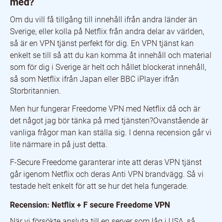
med?
Om du vill få tillgång till innehåll ifrån andra länder än
Sverige, eller kolla på Netflix från andra delar av världen,
så är en VPN tjänst perfekt för dig. En VPN tjänst kan
enkelt se till så att du kan komma åt innehåll och material
som för dig i Sverige är helt och hållet blockerat innehåll,
så som Netflix ifrån Japan eller BBC iPlayer ifrån
Storbritannien.
Men hur fungerar Freedome VPN med Netflix då och är
det något jag bör tänka på med tjänsten?Ovanstående är
vanliga frågor man kan ställa sig. I denna recension går vi
lite närmare in på just detta.
F-Secure Freedome garanterar inte att deras VPN tjänst
går igenom Netflix och deras Anti VPN brandvägg. Så vi
testade helt enkelt för att se hur det hela fungerade.
Recension: Netflix + F secure Freedome VPN
När vi försökte ansluta till en server som låg i USA, så