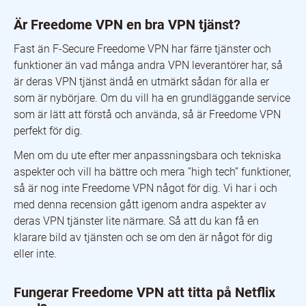
Är Freedome VPN en bra VPN tjänst?
Fungerar Freedome VPN att titta på Netflix med?
Är Freedome VPN en bra VPN tjänst?
Har F Secure Freedome en strikt noll loggnings policy?
Prova den fullständiga versionen helt gratis i fem dagar.
Fast än F-Secure Freedome VPN har färre tjänster och
Vilket pris gäller för deras VPN produkter?
funktioner än vad många andra VPN leverantörer har, så
Har F Secure Freedome VPN en bra support?
är deras VPN tjänst ändå en utmärkt sådan för alla er
som är nybörjare. Om du vill ha en grundläggande service
som är lätt att förstå och använda, så är Freedome VPN
perfekt för dig.
Men om du ute efter mer anpassningsbara och tekniska
aspekter och vill ha bättre och mera ”high tech” funktioner,
så är nog inte Freedome VPN något för dig. Vi har i och
med denna recension gått igenom andra aspekter av
deras VPN tjänster lite närmare. Så att du kan få en
klarare bild av tjänsten och se om den är något för dig
eller inte.
Fungerar Freedome VPN att titta på Netflix