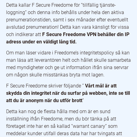
Detta kallar F Secure Freedome för ”tillfällig tjänste­
loggning” och denna info behålls under hela den aktiva
prenumerationstiden, samt i sex månader efter eventuellt
avslutad prenumeration! Detta kan vara känsligt för vissa
och indikerar att
F Secure Freedome VPN behåller din IP
adress under en väldigt lång tid.
Om man läser vidare i Freedome’s integritetspolicy så kan
man läsa att leverantören helt och hållet skulle samarbeta
med myndigheter och ge ut information ifrån sina servrar
om någon skulle misstänkas bryta mot lagen.
F Secure Freedome skriver följande ”
Vårt mål är att
skydda din integritet när du surfar på webben, inte se till
att du är anonym när du utför brott
”
Detta kan nog de flesta hålla med om är en sund
inställning ifrån Freedome, men du bör tänka på att
företaget inte har en så kallad ”warrant canary” som
meddelar kunder utifall deras data har har tvingats att