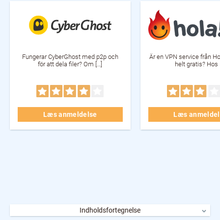
Fungerar CyberGhost med p2p och
Är en VPN service från Ho
för att dela filer? Om […]
helt gratis? Hos 
Læs anmeldelse
Læs anmeldel
Indholdsfortegnelse