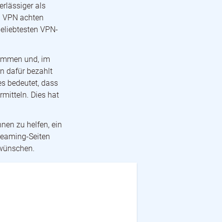
rlässiger als
n VPN achten
beliebtesten VPN-
nommen und, im
n dafür bezahlt
ies bedeutet, dass
mitteln. Dies hat
hnen zu helfen, ein
treaming-Seiten
 wünschen.