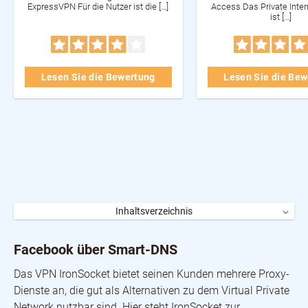
ExpressVPN Für die Nutzer ist die […]
Access Das Private Inte
ist […]
Lesen Sie die Bewertung
Lesen Sie die Be
Inhaltsverzeichnis
Facebook über Smart-DNS
Streaming mit IronSocket VPN
Facebook über Smart-DNS
No-Logs-Richtlinie vom VPN-Anbieter
Installation und Betrieb vom VPN
Das VPN IronSocket bietet seinen Kunden mehrere Proxy-
Alternativen zum IronSocket VPN-Anbieter
Dienste an, die gut als Alternativen zu dem Virtual Private
Kundendienst von IronSocket VPN
Konditionen von IronSocket VPN
Network nutzbar sind. Hier steht IronSocket zur