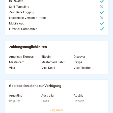
Kill Switch
Split Tunneling
Zero Data Logging
kostenlose Version / Probe
Mobile App
Firestick Compatible
Zahlungsmöglichkeiten
American Express
Bitcoin
Discover
Mastercard
Mastercard Debit
Paypal
Visa
Visa Debit
Visa Electron
Geolocation steht zur Verfügung
Argentina
Australia
Austria
Belgium
Brazil
Canada
Cyprus
Denmark
Egypt
Zeig mehr
Finland
France
Germany