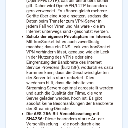
(OpenVPN/L2TP), das als besonders sicher
gilt. Daher wird OpenVPN/L2TP besonders
gern verwendet. Es können gleich mehrere
Geräte über eine App einsetzen, sodass die
Daten beim Transfer zum VPN-Server in
jedem Fall vor Viren und Malware - die im
Internet unterwegs sind - geschützt werden.
Schutz der eigenen Privatsphäre im Internet:
Mit IronSocket ist es auch zuverlässig
machbar, dass ein DNS-Leak von IronSocket
VPN verhindern lässt, genauso wie ein Leck
in der Nutzung des VPNs oder eine
Eingrenzung der Bandbreite des Internet
Service Providers (kurz ISP), wodurch es dazu
kommen kann, dass die Geschwindigkeiten
der Server teils stark reduziert. Dies
wiederum hilft, dass die Inhalte von
Streaming-Servern optimal dargestellt werden
und auch die Qualität der Filme, die vom
Server geladen werden, hoch ist. Es gibt
absolut keine Beschränkungen der Bandbreite
der Streaming-Dienste.
Die AES-256-Bit-Verschlüsselung mit
SHA256:
Diese besonders starke Art der
Verschlüsselung – die noch durch eine