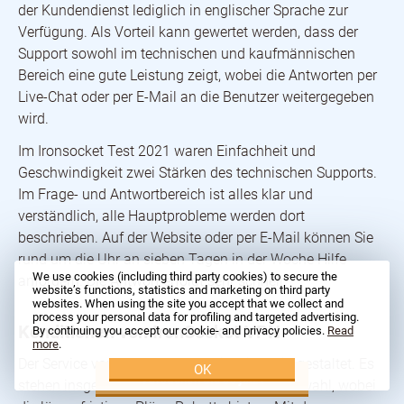
der Kundendienst lediglich in englischer Sprache zur
Verfügung. Als Vorteil kann gewertet werden, dass der
Support sowohl im technischen und kaufmännischen
Bereich eine gute Leistung zeigt, wobei die Antworten per
Live-Chat oder per E-Mail an die Benutzer weitergegeben
wird.
Im Ironsocket Test 2021 waren Einfachheit und
Geschwindigkeit zwei Stärken des technischen Supports.
Im Frage- und Antwortbereich ist alles klar und
verständlich, alle Hauptprobleme werden dort
beschrieben. Auf der Website oder per E-Mail können Sie
rund um die Uhr an sieben Tagen in der Woche Hilfe
We use cookies (including third party cookies) to secure the
anfordern. Die Antwort erfolgt sehr schnell.
website’s functions, statistics and marketing on third party
websites. When using the site you accept that we collect and
process your personal data for profiling and targeted advertising.
Konditionen von IronSocket VPN
By continuing you accept our cookie- and privacy policies.
Read
more
.
Der Service von IronSocket VPN ist vielfältig gestaltet. Es
OK
Versuchen Sie es jetzt
stehen insgesamt drei Abonnements zur Auswahl, wobei